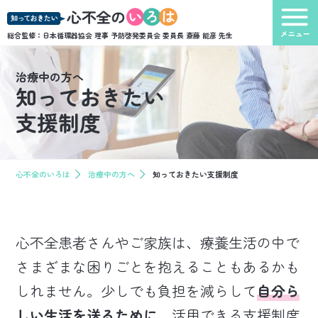
総合監修：日本循環器協会 理事 予防啓発委員会 委員長
斎藤 能彦 先生
治療中の方へ
知っておきたい
支援制度
心不全のいろは
治療中の方へ
知っておきたい支援制度
心不全患者さんやご家族は、療養生活の中で
さまざまな困りごとを抱えることもあるかも
しれません。少しでも負担を減らして
自分ら
しい生活を送るために、
活用できる支援制度