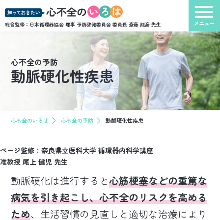
総合監修：日本循環器協会 理事 予防啓発委員会 委員長
斎藤 能彦 先生
心不全の予防
動脈硬化性疾患
心不全のいろは
心不全の予防
動脈硬化性疾患
ページ監修：奈良県立医科大学 循環器内科学講座
准教授 尾上 健児 先生
動脈硬化は進行すると
心筋梗塞などの重篤な
病気を引き起こし、心不全のリスクを高める
ため
、生活習慣の見直しと適切な治療により