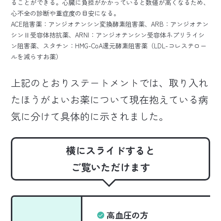
ることができる。心臓に負担がかかっていると数値が高くなるため、
心不全の診断や重症度の目安になる。
ACE阻害薬：アンジオテンシン変換酵素阻害薬、ARB：アンジオテン
シンⅡ受容体拮抗薬、ARNI：アンジオテンシン受容体ネプリライシ
ン阻害薬、スタチン：HMG-CoA還元酵素阻害薬（LDL-コレステロー
ルを減らすお薬）
上記のとおりステートメントでは、取り入れ
たほうがよいお薬について現在抱えている病
気に分けて具体的に示されました。
横にスライドすると
ご覧いただけます
高血圧の方