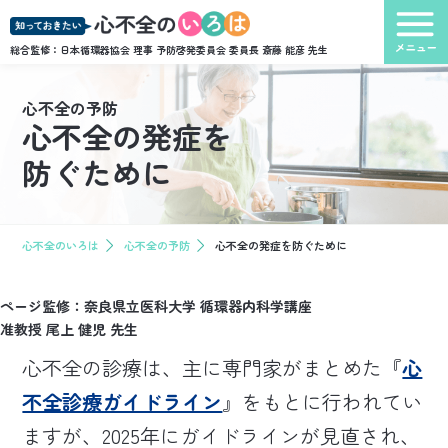
総合監修：日本循環器協会 理事 予防啓発委員会 委員長
斎藤 能彦 先生
心不全の予防
心不全の発症を
防ぐために
心不全のいろは
心不全の予防
心不全の発症を防ぐために
ページ監修：奈良県立医科大学 循環器内科学講座
准教授 尾上 健児 先生
心不全の診療は、主に専門家がまとめた『
心
不全診療ガイドライン
』をもとに行われてい
ますが、2025年にガイドラインが見直され、