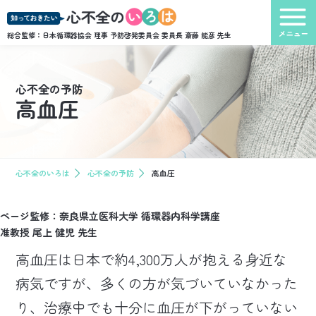
総合監修：日本循環器協会 理事 予防啓発委員会 委員長
斎藤 能彦 先生
心不全の予防
高血圧
心不全のいろは
心不全の予防
高血圧
ページ監修：奈良県立医科大学 循環器内科学講座
准教授 尾上 健児 先生
高血圧は日本で約4,300万人が抱える身近な
病気ですが、多くの方が気づいていなかった
り、治療中でも十分に血圧が下がっていない