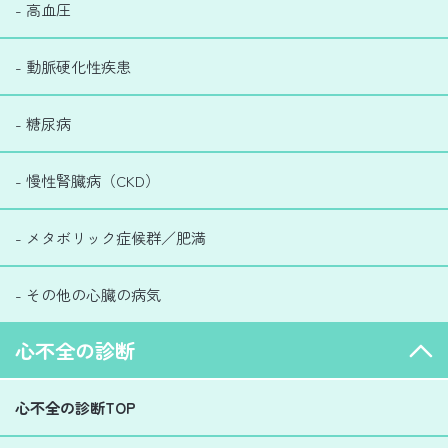
- 高血圧
- 動脈硬化性疾患
- 糖尿病
- 慢性腎臓病（CKD）
- メタボリック症候群／肥満
- その他の心臓の病気
心不全の診断
心不全の診断TOP