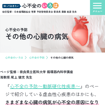
総合監修：日本循環器協会 理事 予防啓発委員会 委員長
斎藤 能彦 先生
心不全の予防
その他の心臓の病気
心不全のいろは
心不全の予防
その他の心臓の病気
ページ監修：奈良県立医科大学 循環器内科学講座
准教授 尾上 健児 先生
『
心不全の予防〜動脈硬化性疾患〜
』のペー
ジで紹介している虚血性心疾患のほかにも、
さまざまな心臓の病気が心不全の原因になり