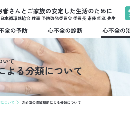
患者さんとご家族の安定した生活のために
日本循環器協会 理事 予防啓発委員会 委員長
斎藤 能彦 先生
不全の予防
心不全の診断
心不全の
ついて
による分類について
療について
左心室の収縮機能による分類について