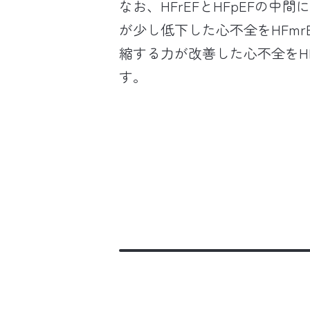
なお、HFrEFとHFpEFの中
が少し低下した心不全をHFmr
縮する力が改善した心不全をHF
す。