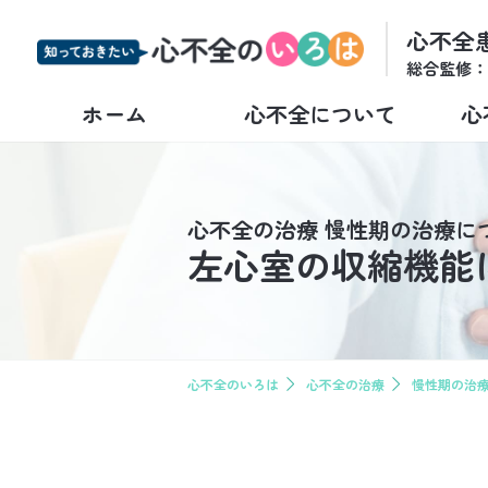
心不全
総合監修：
ホーム
心不全について
心
心不全の治療
慢性期の治療に
左心室の収縮機能
心不全について TOP
心不全の予防 TOP
心不全の診断 TOP
心不全の治療 TOP
治療中の方へ TOP
心不全Q&A TOP
心不全のいろは
心不全の治療
慢性期の治