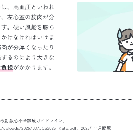
のは、
高血圧
といわれ
で、左心室の筋肉が分
ます。硬い風船を膨ら
きかけなければいけま
筋肉が分厚くなったり
張するのにより大きな
な負担
がかかります。
5年改訂版心不全診療ガイドライン．
nt/uploads/2025/03/JCS2025_Kato.pdf
．2025年11月閲覧