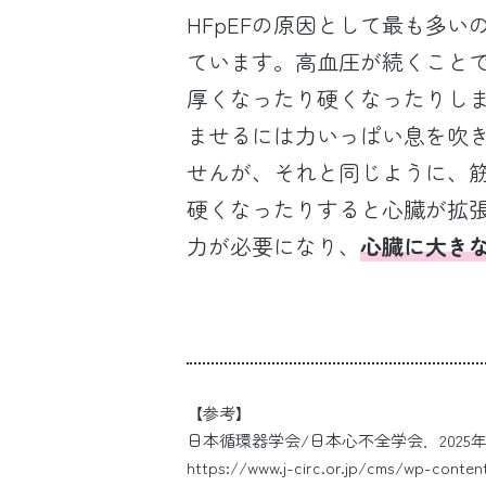
HFpEFの原因として最も多い
ています。高血圧が続くこと
厚くなったり硬くなったりし
ませるには力いっぱい息を吹
せんが、それと同じように、
硬くなったりすると心臓が拡
力が必要になり、
心臓に大き
【参考】
日本循環器学会/日本心不全学会．202
https://www.j-circ.or.jp/cms/wp-conte