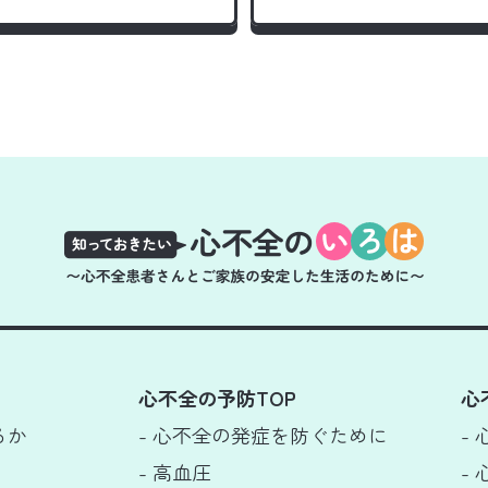
心不全の予防TOP
心
るか
- 心不全の発症を防ぐために
-
- 高血圧
-